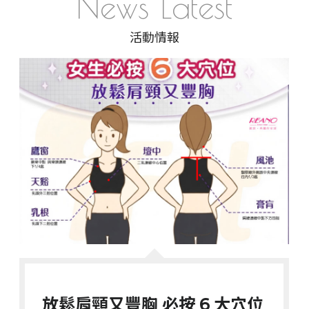
News Latest
re
活動情報
a
n
o.
o
nl
in
e
@
g
m
ail
.c
o
m
客服電話
放鬆肩頸又豐胸 必按 6 大穴位