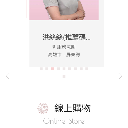
報
導
美
胸
保
洪絲絲(推薦碼
養
影
服務範圍
CEF00003)
音
高雄市、屏東縣
會
員
專
區
線上購物
高
Online Store
雄