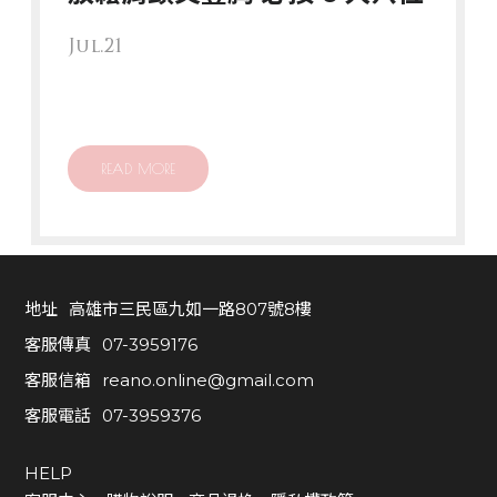
0
7
Jul.21
-
3
9
5
READ MORE
9
3
7
6
地址
高雄市三民區九如一路807號8樓
H
客服傳真
07-3959176
E
客服信箱
reano.online@gmail.com
L
客服電話
07-3959376
P
客
HELP
服