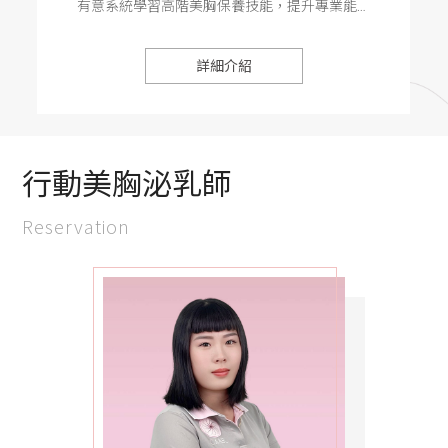
有意系統學習高階美胸保養技能，提升專業能力
師
者 • 希望拓展第二專長，增加收入來源者 • 想創
介
紹
業接案、經營個人品牌的女性 • 現職美容師，想
詳細介紹
提升服務項目與市場競爭力者
商
品
資
訊
行動美胸泌乳師
活
Reservation
動
情
報
獎
金
計
劃
媒
體