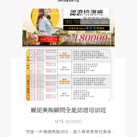
專業美胸課程
品
牌
故
事
美
胸
學
堂
美
胸
課
麗諾美胸顧問全能認證培訓班
程
NT$ 180000
美
• 想進一步精通美胸技術，進入專業美業就業者 •
胸