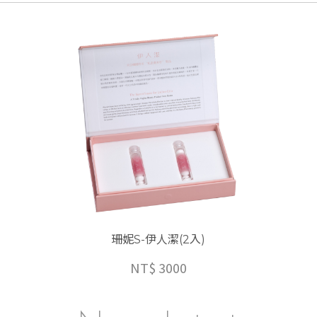
市
三
民
區
九
如
一
路
8
0
7
號
8
保養
珊妮S-伊人潔(2入)
豐
樓
客服傳真
NT$ 3000
07-3959176
客服信箱