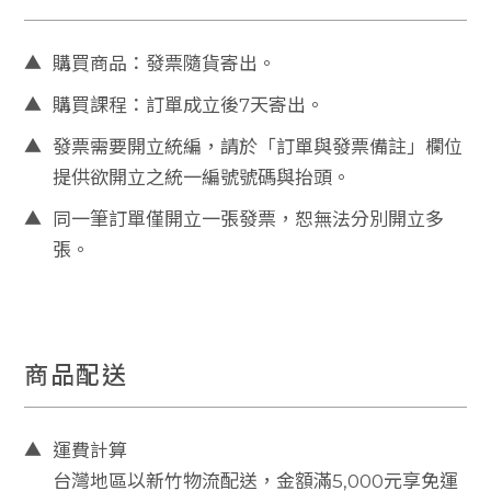
會
▲
購買商品：發票隨貨寄出。
員
專
▲
購買課程：訂單成立後7天寄出。
區
▲
發票需要開立統編，請於「訂單與發票備註」欄位
提供欲開立之統一編號號碼與抬頭。
▲
同一筆訂單僅開立一張發票，恕無法分別開立多
張。
高
雄
市
三
商品配送
民
區
▲
運費計算
九
如
台灣地區以新竹物流配送，金額滿5,000元享免運