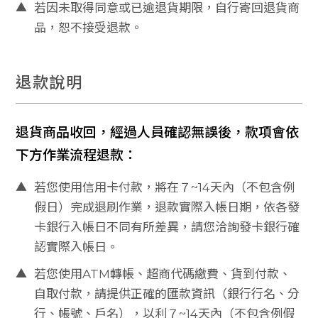
▲
若因未取得同意或已逾退貨期限，自行寄回退貨商
會
品，恕不接受退款。
員
專
區
退款說明
反
詐
騙
退貨商品收回，經過人員確認無誤後，款項會依
聲
下方作業流程退款：
明
▲
若您使用信用卡付款，將在７~14天內（不包含例
假日）完成退刷作業，退款實際入帳日期，依各發
简
卡銀行入帳日不同有所差異，請您洽詢發卡銀行確
体
認實際入帳日。
▲
若您使用ATM轉帳、超商代碼繳費、貨到付款、
自取付款，請提供正確的匯款資訊（銀行行名、分
行、帳號、戶名），以利７~14天內（不包含例假