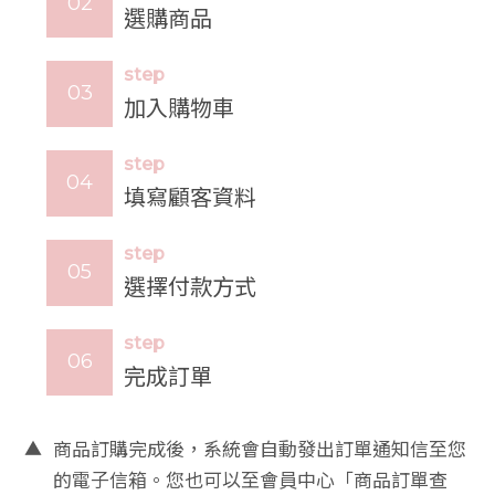
選購商品
美
胸
學
step
堂
加入購物車
美
胸
step
課
填寫顧客資料
程
step
美
胸
選擇付款方式
師
介
step
紹
完成訂單
商
品
資
▲
商品訂購完成後，系統會自動發出訂單通知信至您
訊
的電子信箱。您也可以至會員中心「商品訂單查