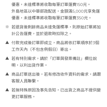
一
優惠，未達標準將收取每筆訂單運費150元。
路
外島地區以中華郵政配送，金額滿5,000元享免運
8
優惠，未達標準將收取每筆訂單運費350元。
0
※
若退貨後剩餘商品未達免運標準，則原始訂單將加
7
號
計公告運費，並於退款時扣除之。
8
▲
付款完成後訂單即成立，商品將依訂單順序於3個
樓
工作天內（不包含例假日）寄出。
客服傳真
▲
若有特別需求，請於「訂單與發票備註」欄位說
07-3959176
明，以利出貨作業。
客服信箱
▲
商品訂單送出後，若有修改收件資料的需求，請跟
re
客服人員聯繫。
a
▲
若無特殊原因及事先告知，已出貨之商品不提供變
n
o.
更訂單服務。
o