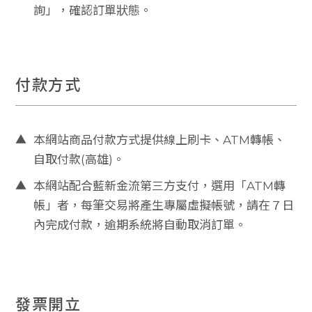
詢」，確認訂單狀態。
活
動
情
報
付款方式
獎
金
計
劃
▲
本網站商品付款方式提供線上刷卡、ATM轉帳、
自取付款(高雄)。
媒
體
▲
本網站配合藍新金流第三方支付，選用「ATM轉
報
導
帳」者，每筆交易將產生專屬虛擬帳號，請在７日
內完成付款，逾期系統將自動取消訂單。
美
胸
保
養
影
發票開立
音