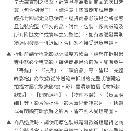
9
７天鑑賞期之權益，計算基準為收到商品的次日起
3
算（包含例假日），請注意！鑑賞期非試用期，一
7
經拆封即認定為已使用。退貨商品必須是全新狀態
6
且包裝完整（保持商品、附件、包裝、廠商紙箱及
所有附隨文件或資料之完整性），如有實體發票則
H
須連同發票一併退回，否則恕不接受退貨申請。
E
▲
拆封前請全程錄影以保障雙方權益，請您在拆封過
L
程中務必全程錄影，確保商品是否遺漏。如有發生
P
「寄錯」、「缺貨」、「瑕疵品」等，皆以「完整
客
錄影檔」為依據(從外送箱未拆封的完整狀態開始
服
拍攝才屬完整錄影檔)。影片需清楚拍攝【未拆封
中
狀態】、【開箱過程】、【物件本體】、【貨品明
心
細】等。影片須提供「影片清晰開箱影片」，快轉
購
或有明顯剪輯痕跡之影片，皆不列入受理範圍。
物
說
▲
商品退貨時，請使用原包裝紙箱將欲辦理退貨之商
明
品包裝妥當，若原紙箱已遺失，請使用其他完整紙