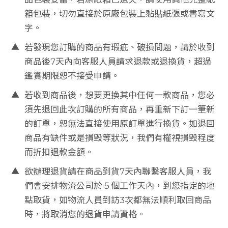
箱包裝，切勿直接於原廠包裝上黏貼紙張或書寫文
商
品
字。
退
▲
若發現您訂購的商品有瑕疵、破損問題，請於收到
換
商品後7天內向客服人員請求退款或退換貨，超過
隱
鑑賞期限恕不接受申請。
私
▲
若收到商品後，想要更換其中任何一款商品，您必
權
政
須先退回此次訂購的所有商品，再重新下訂一筆新
策
的訂單，恕無法直接使用原訂單進行換貨。如退回
商品有缺件或是損毀等狀況，我們有權視損毀程度
而折扣退款金額。
M
E
▲
欲辦理退貨請在商品到貨7天內聯繫客服人員，我
M
們會安排物流公司於５個工作天內，到您指定的地
B
點取貨，如物流人員到訪3次都無法順利取回商品
E
時，將取消您的退貨申請資格。
R