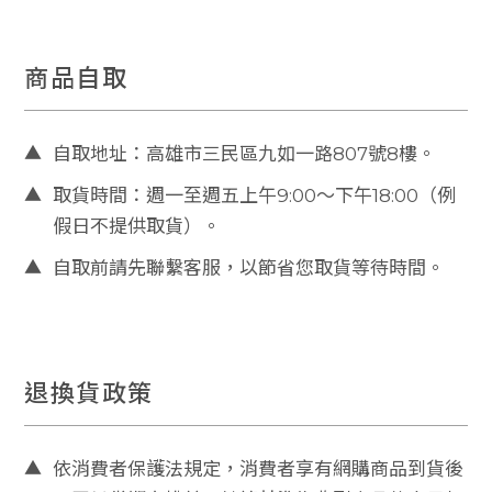
nl
in
e
商品自取
@
g
m
▲
自取地址：高雄市三民區九如一路807號8樓。
ail
▲
取貨時間：週一至週五上午9:00～下午18:00（例
.c
o
假日不提供取貨）。
m
▲
自取前請先聯繫客服，以節省您取貨等待時間。
客服電話
0
7
-
退換貨政策
3
9
5
▲
依消費者保護法規定，消費者享有網購商品到貨後