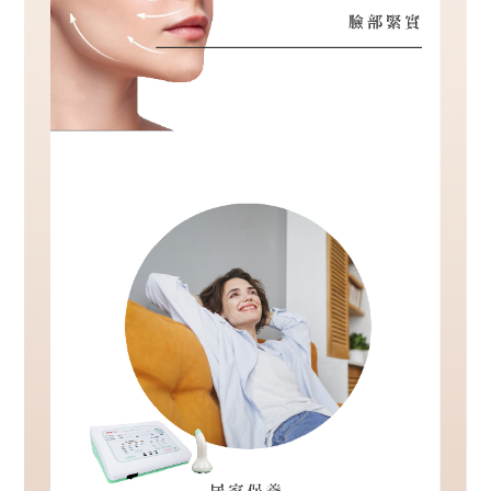
商
品
退
換
隱
私
權
政
策
M
E
M
B
E
R