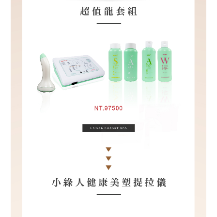
專
區
高
雄
市
三
民
區
九
如