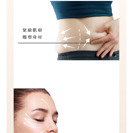
3
7
6
H
E
L
P
客
服
中
心
購
物
說
明