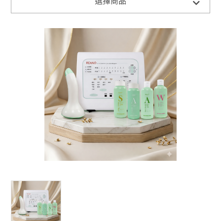
全部商品
選擇商品
豐妍彈系列
豐妍彈系列-居家保養
獨家儀器
珊妮S-伊人潔