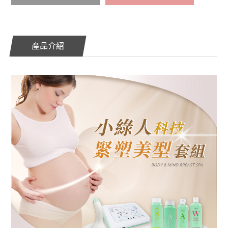
堂
美
胸
產品介紹
課
程
美
胸
師
介
紹
商
品
資
訊
活
動
情