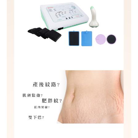
一
路
8
0
7
號
8
樓
客服傳真
07-3959176
客服信箱
re
a
n
o.
o
nl