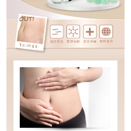
報
獎
金
計
劃
媒
體
報
導
美
胸
保
養
影
音
會
員