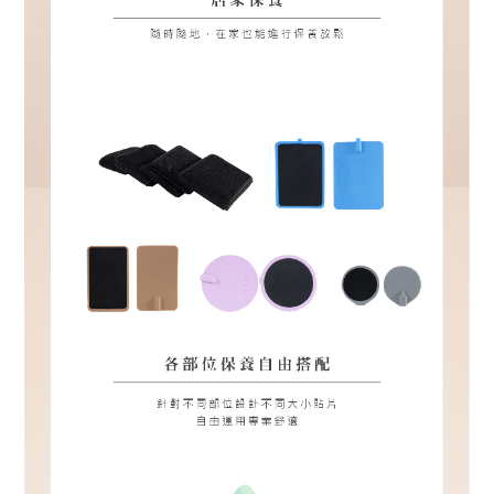
會
員
專
區
反
詐
騙
聲
明
简
体