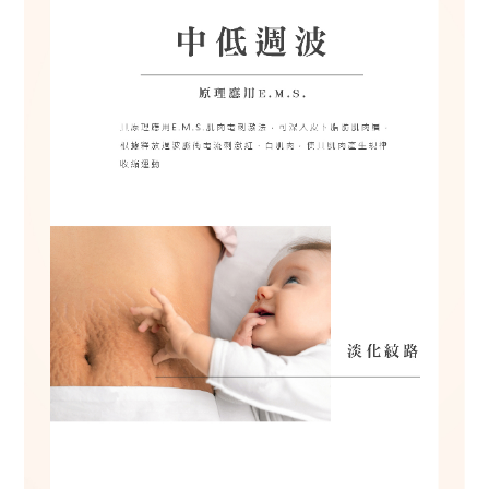
in
e
@
g
m
ail
.c
o
m
客服電話
0
7
-
3
9
5
9