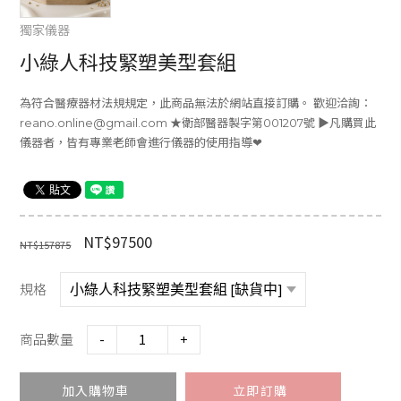
獨家儀器
小綠人科技緊塑美型套組
為符合醫療器材法規規定，此商品無法於網站直接訂購。 歡迎洽詢：
reano.online@gmail.com ★衛部醫器製字第001207號 ▶凡購買此
儀器者，皆有專業老師會進行儀器的使用指導❤
NT$97500
NT$157875
品
牌
規格
故
事
商品數量
-
+
美
胸
加入購物車
立即訂購
學