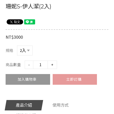
商
珊妮S-伊人潔(2入)
品
資
訊
活
動
NT$3000
情
報
規格
獎
金
商品數量
-
+
計
劃
加入購物車
立即訂購
媒
體
報
導
產品介紹
使用方式
美