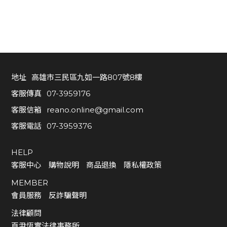
o.
o
nl
in
e
@
地址
高雄市三民區九如一路807號8樓
g
客服傳真
07-3959176
m
ail
客服信箱
reano.online@gmail.com
.c
客服電話
07-3959376
o
m
HELP
客服電話
客服中心
購物說明
商品退換
隱私權政策
0
MEMBER
7
會員服務
反詐騙聲明
-
法律顧問
3
頁尹恆實法律事務所