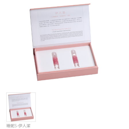
豐妍彈系列
品
牌
故
豐妍彈系列-居家保養
事
獨家儀器
美
胸
學
珊妮S-伊人潔
堂
美
胸
課
程
美
胸
師
介
紹
珊妮S-伊人潔