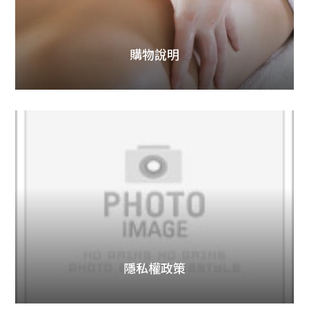
動
情
報
購物說明
獎
金
計
劃
媒
體
報
導
美
胸
保
養
影
隱私權政策
音