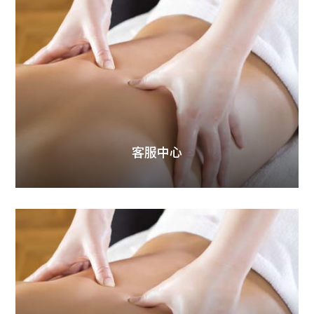
胸
學
堂
美
胸
課
程
美
客服中心
胸
師
介
紹
商
品
資
訊
活