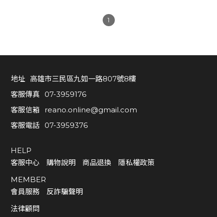
會
員
1
專
區
地址
高雄市三民區九如一路807號8樓
高
雄
客服傳真
07-3959176
市
客服信箱
reano.online@gmail.com
三
客服電話
07-3959376
民
區
HELP
九
客服中心
購物說明
商品退換
隱私權政策
如
一
MEMBER
路
會員服務
反詐騙聲明
8
法律顧問
0