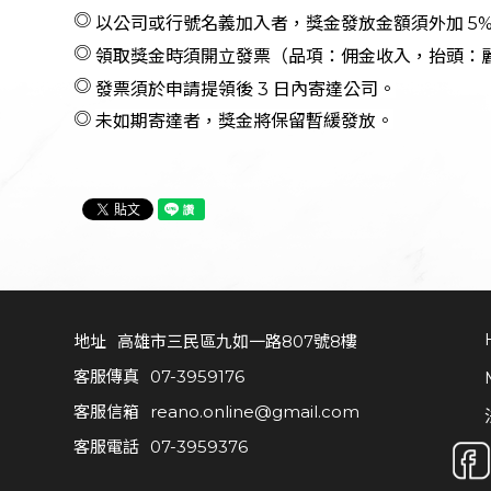
◎
以公司或行號名義加入者，獎金發放金額須外加 5%
◎
領取獎金時須開立發票（品項：佣金收入，抬頭：
高雄市三民區九如一路807號8樓
◎
發票須於申請提領後 3 日內寄達公司。
客服傳真
07-3959176
◎
未如期寄達者，獎金將保留暫緩發放。
客服信箱
reano.online@gmail.com
客服電話
07-3959376
HELP
客服中心
購物說明
商品退換
隱私權政策
地址
高雄市三民區九如一路807號8樓
MEMBER
客服傳真
07-3959176
會員專區
反詐騙聲明
客服信箱
reano.online@gmail.com
客服電話
07-3959376
简体