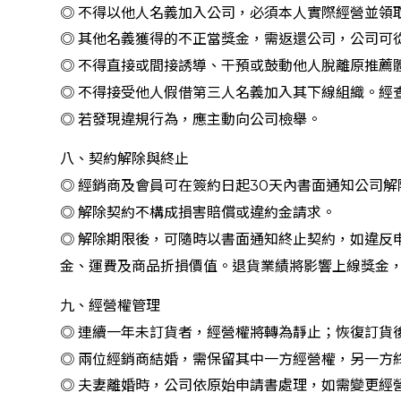
◎ 不得以他人名義加入公司，必須本人實際經營並領
◎ 其他名義獲得的不正當獎金，需返還公司，公司可
◎ 不得直接或間接誘導、干預或鼓動他人脫離原推薦
◎ 不得接受他人假借第三人名義加入其下線組織。經
◎ 若發現違規行為，應主動向公司檢舉。
八、契約解除與終止
◎ 經銷商及會員可在簽約日起30天內書面通知公司
◎ 解除契約不構成損害賠償或違約金請求。
◎ 解除期限後，可隨時以書面通知終止契約，如違反
金、運費及商品折損價值。退貨業績將影響上線獎金
九、經營權管理
◎ 連續一年未訂貨者，經營權將轉為靜止；恢復訂貨
◎ 兩位經銷商結婚，需保留其中一方經營權，另一方
◎ 夫妻離婚時，公司依原始申請書處理，如需變更經