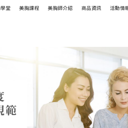
胸學堂
美胸課程
美胸師介紹
商品資訊
活動情
豐妍彈系列
豐妍彈系
列-居家保
養
獨家儀器
珊妮S-伊人
潔