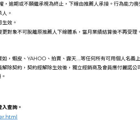
營權，逾期或不願繼承視為終止，下線由推薦人承接。行為能力
承人。
月生效。
變更對象不可脫離原推薦人下線體系，當月業績結算後不再受理
如，蝦皮、YAHOO、拍賣、露天….等任何所有可用個人名義
員解除契約，契約經解除生效後，獨立經銷商及會員應付麗諾公
酬。
登入查詢。
er.html