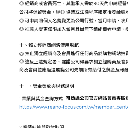
◎ 經銷商或會員死亡，其繼承人需於90天內申請經
公司將保留獎金，經◎ 協議或法律程序確定後發給繼
◎ 可申請將個人名義變更為公司行號，當月申請、次
◎ 推薦人變更僅限加入當月且尚無下線組織者申請，
十、獨立經銷商網路使用規範
禁止獨立經銷商及會員進行任何商品於購物網站拍賣
◎
◎
違反上述規定者、麗諾公司得要求獨立經銷商及會
商及會員並應返還麗諾公司先前所有給付之獎金及報
十一、獎金發放與稅務說明
可透過公司官方網站會員專區
1.業績與獎金查詢方式 :
https://www.reano-focus.com.tw/member_cent
2.業績結算與發放時間