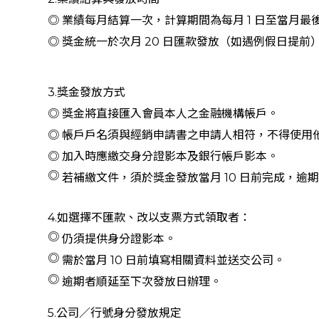
◎ 業績每月結算一次，計算期間為每月 1 日至當月
◎ 獎金統一於次月 20 日匯款發放（如遇例假日提前
3.獎金發放方式
◎ 獎金將直接匯入會員本人之金融機構帳戶。
◎ 帳戶戶名須與經銷申請書之申請人相符，不得使用
◎ 加入時應繳交身分證影本及銀行帳戶影本。
◎
若補繳文件，須於獎金發放當月 10 日前完成，逾
4.如選擇不匯款、改以支票方式領取者：
◎
仍須提供身分證影本。
◎
需於當月 10 日前填寫相關資料並送交公司。
◎
逾期者順延至下次發放日辦理。
5.公司／行號身分發放規定