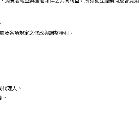
、消費者權益與全體夥伴之共同利益，所有獨立經銷商及會員須
。
表單及各項規定之修改與調整權利。
或代理人。
係。