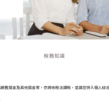
稅務知識
括銷售獎金及其他獎金等，亦將依稅法課稅，並請您併入個人綜
者