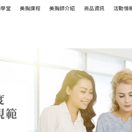
胸學堂
美胸課程
美胸師介紹
商品資訊
活動情
豐妍彈系列
豐妍彈系
列-居家保
養
獨家儀器
珊妮S-伊人
潔