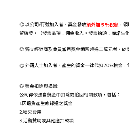
獎金發放
◎ 以公司/行號加入者，
，領
５％稅額
須
外加
留緩發。（發票品項：佣金收入。發票抬頭：麗諾生
獨立經銷商及會員當月獎金總額超過二萬元者，於獎
◎
外籍人士加入者，產生的獎金一律代扣20%稅金，
◎
◎
獎金扣除與追回:
公司得依法自獎金中扣除或追回相關款項，包括：
1.因退貨產生應歸還之獎金
2.積欠費用
3.活動贊助或其他應扣款項