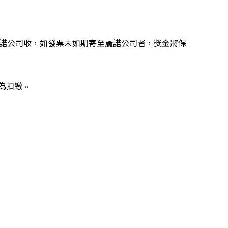
諾
公司收，如發票未如期寄至
麗諾
公司
者，獎金將保
為扣繳
。