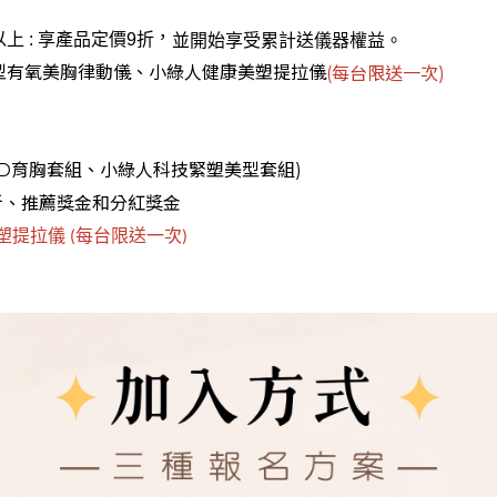
，
上 :
享產品定價9折
並開始享受累計送儀器權益。
居家型有氧美胸律動儀、小綠人健康美塑提拉儀
(每台限送一次)
家4D育胸套組、小綠人科技緊塑美型套組)
折、推薦獎金和分紅獎金
塑提拉儀 (每台限送一次)