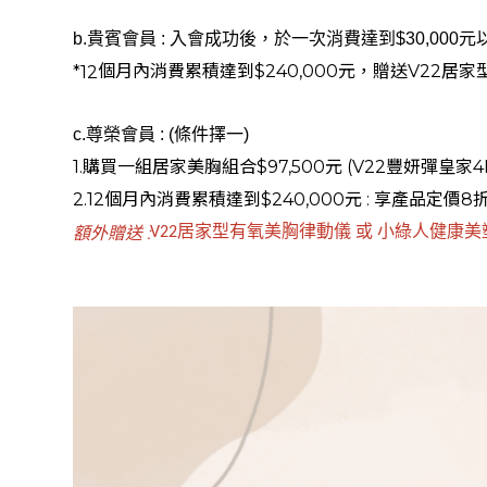
商品資訊
b.貴賓會員 : 入會成功後，於一次消費達到$30,000元以
個月內消費累積達到$240,000元，贈送V22
*12
活動情報
c.尊榮會員 : (條件擇一)
獎金計劃
1.
購買一組居家美胸組合$97,500元 (V22豐妍彈皇
2.12
個月內消費累積達到$240,000元 :
享
產品定價8
媒體報導
額外贈送 :
V22居家型有氧美胸律動儀 或 小綠人健康美
美胸保養影音
會員專區