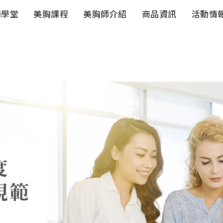
胸學堂
美胸課程
美胸師介紹
商品資訊
活動情
豐妍彈系列
豐妍彈系
列-居家保
養
獨家儀器
珊妮S-伊人
潔