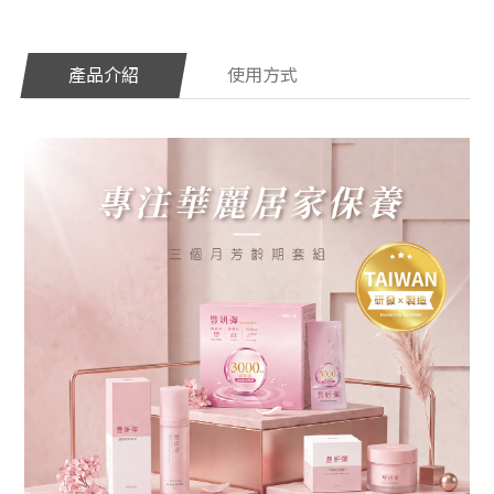
品
牌
故
事
產品介紹
使用方式
美
胸
學
堂
美
胸
課
程
美
胸
師
介
紹