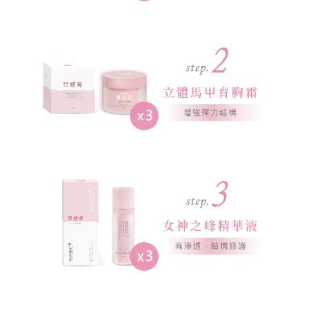
市
三
民
區
九
如
一
路
8
0
7
號
8
樓
客服傳真
07-3959176