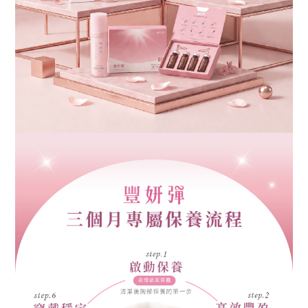
商
品
資
訊
活
動
情
報
獎
金
計
劃
媒
體
報
導
美