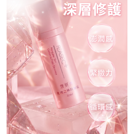
M
E
M
B
E
R
會
員
專
區
反
詐
騙
聲
明