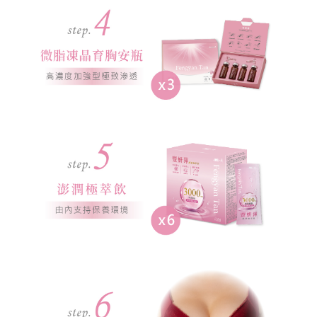
客服信箱
re
a
n
o.
o
nl
in
e
@
g
m
ail
.c
o
m
客服電話