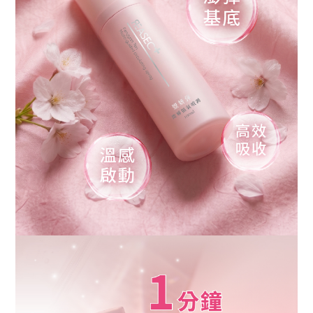
中
心
購
物
說
明
商
品
退
換
隱
私
權
政
策