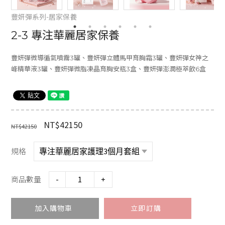
豐妍彈系列-居家保養
2-3 專注華麗居家保養
豐妍彈微導循氣噴霧3罐、豐妍彈立體馬甲育胸霜3罐、豐妍彈女神之
峰精華液3罐、豐妍彈微脂凍晶育胸安瓶3盒、豐妍彈澎潤極萃飲6盒
NT$42150
NT$42150
規格
商品數量
-
+
加入購物車
立即訂購