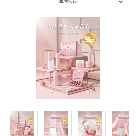
全部商品
選擇商品
豐妍彈系列
豐妍彈系列-居家保養
獨家儀器
珊妮S-伊人潔