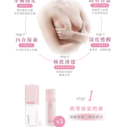
胸
保
養
影
音
會
員
專
區
高
雄