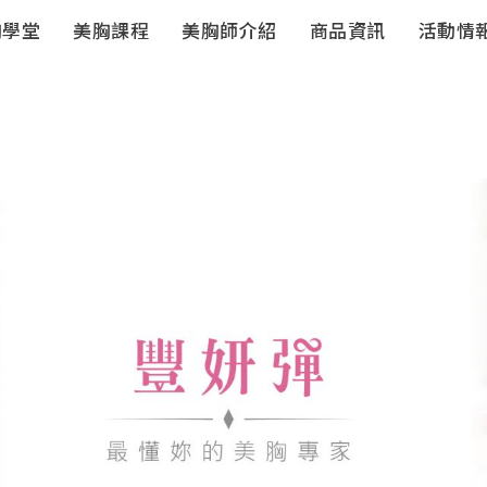
胸學堂
美胸課程
美胸師介紹
商品資訊
活動情
豐妍彈系列
豐妍彈系
列-居家保
養
獨家儀器
珊妮S-伊人
潔