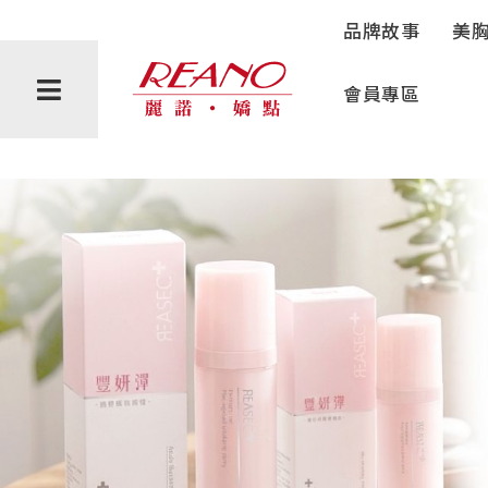
豐妍彈微導循氣噴霧
品牌故事
美
會員專區
會員禮遇
購物說明
隱私權政策
反詐騙聲明