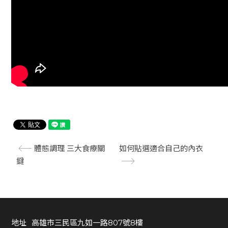
會
員
專
區
高
雄
市
三
體態調理 三大食療關
如何貼選適合自己的內衣
民
鍵
區
九
如
一
路
地址
高雄市三民區九如一路807號8樓