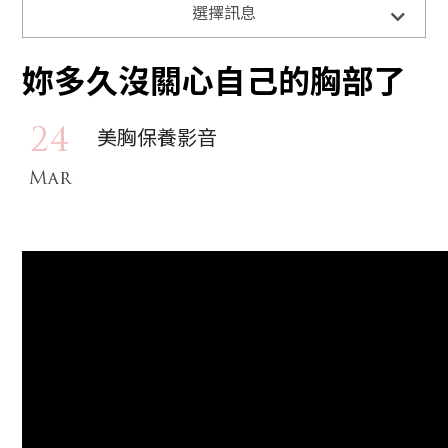
所有訊息
選擇訊息
美
胸
最新活動消息
學
妳多久沒關心自己的胸部了
堂
美胸學堂
美
美胸保養影音
24
胸
媒體報導
課
Mar
程
美胸保養影音
美
胸
師
介
紹
商
品
資
訊