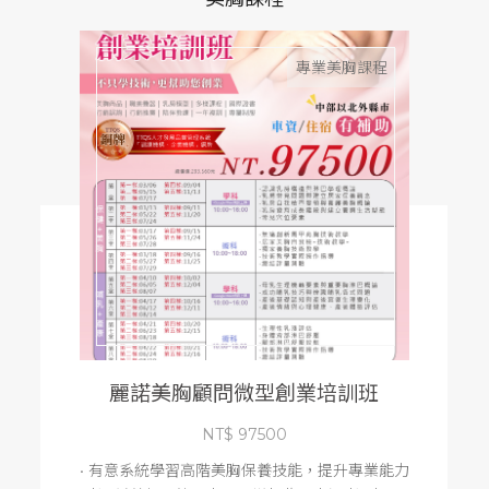
專業美胸課程
品
牌
故
事
美
胸
學
堂
美
胸
課
麗諾美胸顧問微型創業培訓班
程
NT$ 97500
美
• 有意系統學習高階美胸保養技能，提升專業能力
胸