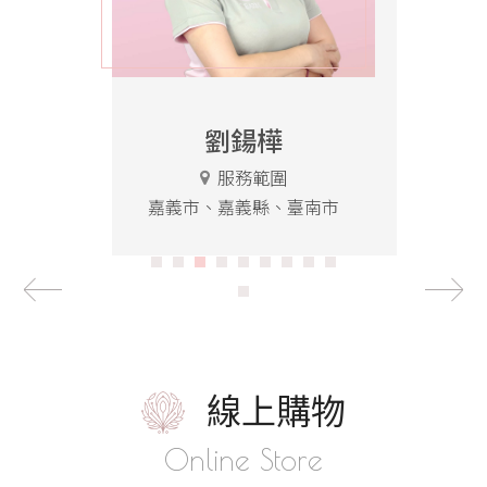
報
導
美
胸
保
劉鍚樺
養
影
服務範圍
音
嘉義市、嘉義縣、臺南市
會
員
專
區
線上購物
高
Online Store
雄