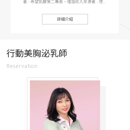
者 • 希望拓展第二專長，增加收入來源者 • 想創
師
業接案、經營個人品牌的女性 • 現職美容師，想
介
紹
提升服務項目與市場競爭力者
詳細介紹
商
品
資
訊
行動美胸泌乳師
活
Reservation
動
情
報
獎
金
計
劃
媒
體