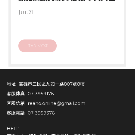
0
7
Jul.21
-
3
9
5
READ MORE
9
3
7
6
地址
高雄市三民區九如一路807號8樓
H
客服傳真
07-3959176
E
客服信箱
reano.online@gmail.com
L
客服電話
07-3959376
P
客
HELP
服