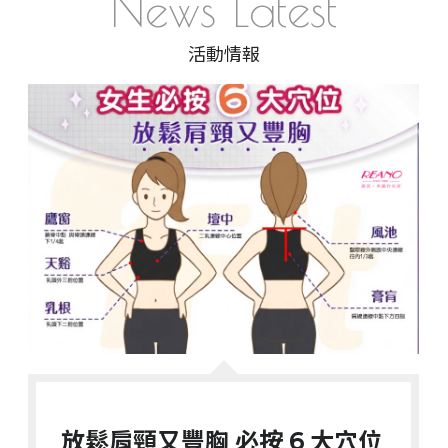
News Latest
re
活動情報
a
n
o.
o
nl
in
e
@
g
m
ail
.c
o
m
客服電話
放鬆肩頸又豐胸 必按 6 大穴位