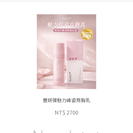
市
三
民
區
九
如
一
路
8
0
7
號
8
澎潤極萃飲
豐妍彈魅力峰姿育胸乳
樓
乳
客服傳真
NT$ 2700
07-3959176
客服信箱